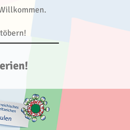
h Willkommen.
töbern!
erien!