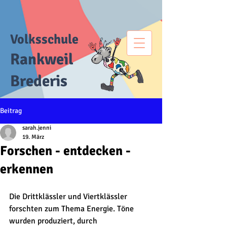
Volksschule
Rankweil
Brederis
Beitrag
sarah.jenni
19. März
Forschen - entdecken -
erkennen
Die Drittklässler und Viertklässler 
forschten zum Thema Energie. Töne 
wurden produziert, durch 